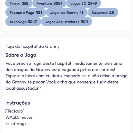
365
3081
2949
Terror
Aventura
Jogos 3D
431
19
28
Escape e Fuga
Jogos da Granny
Suspense
5047
424
Aula Vaga
Jogos Assustadores
Fuja do hospital da Granny
Sobre o Jogo
Você precisa fugir deste hospital imediatamente, pois uma
das amigas da Granny está vagando pelos corredores!
Explore o local com cuidado, esconda-se e não deixe a amiga
da Granny te pegar. Você acha que consegue fugir deste
local assustador?
Instruções
[Teclado]
WASD: mover
E: interagir