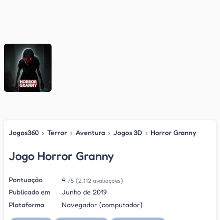
Jogos360
›
Terror
›
Aventura
›
Jogos 3D
›
Horror Granny
Jogo Horror Granny
Pontuação
4
/5
(2.112 avaliações)
Publicado em
Junho de 2019
Plataforma
Navegador (computador)