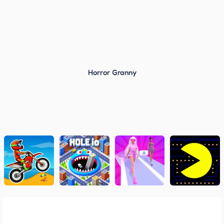
Horror Granny