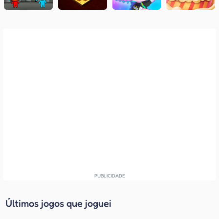
Últimos jogos que joguei