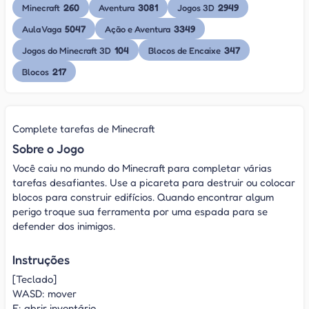
260
3081
2949
Minecraft
Aventura
Jogos 3D
5047
3349
Aula Vaga
Ação e Aventura
104
347
Jogos do Minecraft 3D
Blocos de Encaixe
217
Blocos
Complete tarefas de Minecraft
Sobre o Jogo
Você caiu no mundo do Minecraft para completar várias
tarefas desafiantes. Use a picareta para destruir ou colocar
blocos para construir edifícios. Quando encontrar algum
perigo troque sua ferramenta por uma espada para se
defender dos inimigos.
Instruções
[Teclado]
WASD: mover
E: abrir inventário