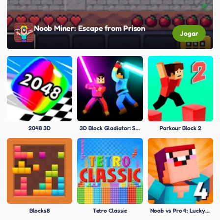
Noob Miner: Escape from Prison
Jogar
2048 3D
3D Block Gladiator: Sword Draw
Parkour Block 2
Blocks8
Tetro Classic
Noob vs Pro 4: Lucky Block