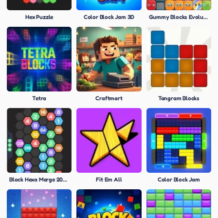
Hex Puzzle
Color Block Jam 3D
Gummy Blocks Evolution
Tetra
Craftmart
Tangram Blocks
Block Hexa Merge 2048
Fit Em All
Color Block Jam