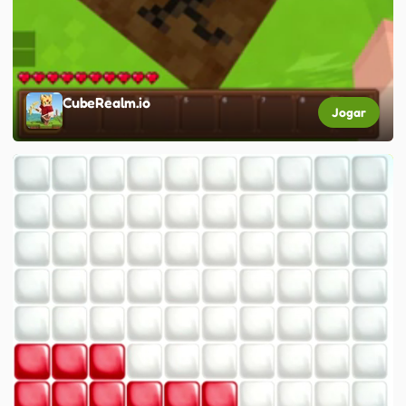
CubeRealm.io
Jogar