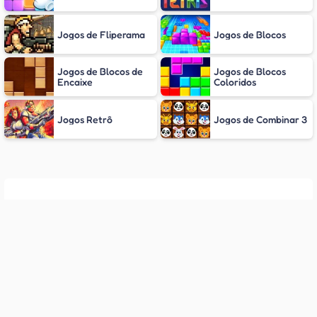
Jogos de Fliperama
Jogos de Blocos
Jogos de Blocos de
Jogos de Blocos
Encaixe
Coloridos
Jogos Retrô
Jogos de Combinar 3