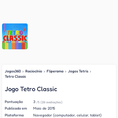
Jogos360
›
Raciocínio
›
Fliperama
›
Jogos Tetris
›
Tetro Classic
Jogo Tetro Classic
Pontuação
3
/5
(26 avaliações)
Publicado em
Maio de 2015
Plataforma
Navegador (computador, celular, tablet)