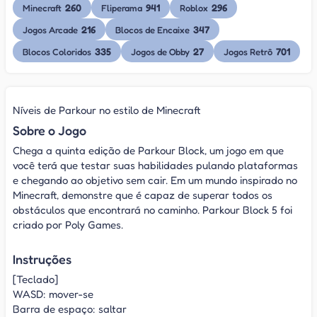
260
941
296
Minecraft
Fliperama
Roblox
216
347
Jogos Arcade
Blocos de Encaixe
335
27
701
Blocos Coloridos
Jogos de Obby
Jogos Retrô
Níveis de Parkour no estilo de Minecraft
Sobre o Jogo
Chega a quinta edição de Parkour Block, um jogo em que
você terá que testar suas habilidades pulando plataformas
e chegando ao objetivo sem cair. Em um mundo inspirado no
Minecraft, demonstre que é capaz de superar todos os
obstáculos que encontrará no caminho. Parkour Block 5 foi
criado por Poly Games.
Instruções
[Teclado]
WASD: mover-se
Barra de espaço: saltar