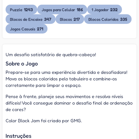
1243
186
232
Puzzle
Jogos para Celular
1 Jogador
347
217
335
Blocos de Encaixe
Blocos
Blocos Coloridos
271
Jogos Casuais
Um desafio satisfatório de quebra-cabeça!
Sobre o Jogo
Prepare-se para uma experiência divertida e desafiadora!
Mova os blocos coloridos pelo tabuleiro e combine-os
corretamente para limpar o espaço.
Pense à frente, planeje seus movimentos e resolva níveis
difíceis! Você consegue dominar o desafio final de ordenação
de cores?
Color Block Jam foi criado por GMG.
Instruções