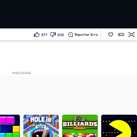
Reportar Erro
577
242