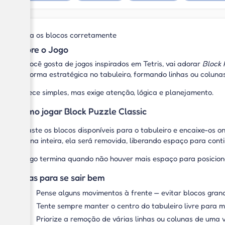
Mova os blocos corretamente
Sobre o Jogo
Se você gosta de jogos inspirados em Tetris, vai adorar
Block 
de forma estratégica no tabuleiro, formando linhas ou coluna
Parece simples, mas exige atenção, lógica e planejamento.
Como jogar Block Puzzle Classic
Arraste os blocos disponíveis para o tabuleiro e encaixe-os
coluna inteira, ela será removida, liberando espaço para cont
O jogo termina quando não houver mais espaço para posiciona
Dicas para se sair bem
Pense alguns movimentos à frente — evitar blocos grand
Tente sempre manter o centro do tabuleiro livre para ma
Priorize a remoção de várias linhas ou colunas de uma 