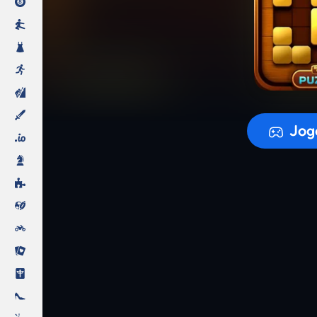
A prepara
Jog