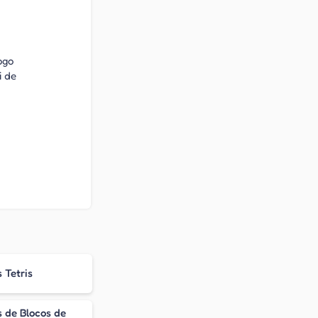
ogo
i de
 Tetris
 de Blocos de