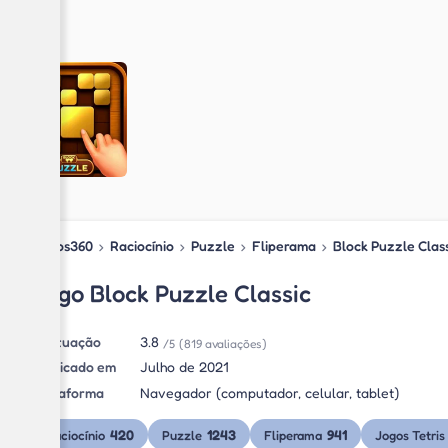
Jogos360
›
Raciocínio
›
Puzzle
›
Fliperama
›
Block Puzzle Clas
Jogo Block Puzzle Classic
Pontuação
3.8
/5
(819 avaliações)
Publicado em
Julho de 2021
Plataforma
Navegador (computador, celular, tablet)
420
1243
941
Raciocínio
Puzzle
Fliperama
Jogos Tetris