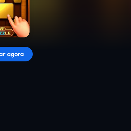
r o jogo...
ar agora