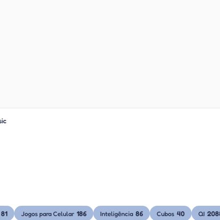
sic
81
186
86
40
208
Jogos para Celular
Inteligência
Cubos
QI