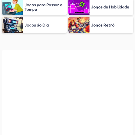
Jogos para Passar o
Jogos de Habilidade
Tempo
Jogos do Dia
Jogos Retrô