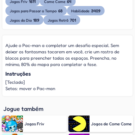
1611
64
Jogos Friv
Come Come
68
3409
Jogos para Passar o Tempo
Habilidade
189
701
Jogos do Dia
Jogos Retrô
Ajude o Pac-man a completar um desafio especial. Sem
deixar os fantasmas tocarem em você, crie um rastro de
blocos para preencher todos os espaços. Preencha, no
mínimo, 80% do mapa para completar a fase.
Instruções
[Teclado]
Setas: mover o Pac-man
Jogue também
Jogos Friv
Jogos de Come Come