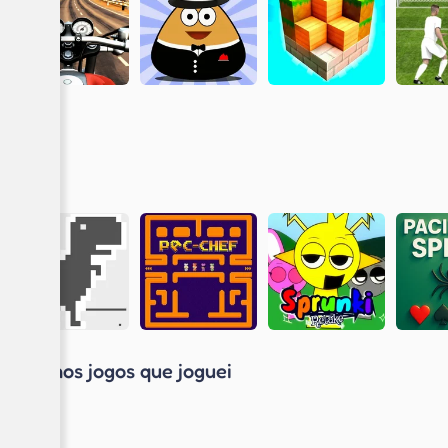
Últimos jogos que joguei