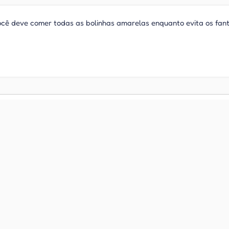
cê deve comer todas as bolinhas amarelas enquanto evita os fan
e Come
Jogos de Fliperama