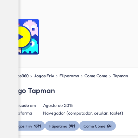
Jogos360
›
Jogos Friv
›
Fliperama
›
Come Come
›
Tapman
Jogo Tapman
Publicado em
Agosto de 2015
Plataforma
Navegador (computador, celular, tablet)
1611
941
64
Jogos Friv
Fliperama
Come Come