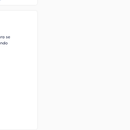
ara se
endo