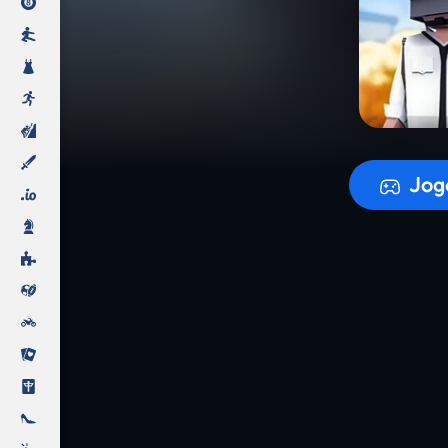
A prepara
Jog