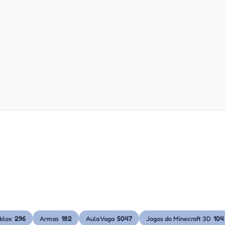
296
182
5047
104
blox
Armas
Aula Vaga
Jogos do Minecraft 3D