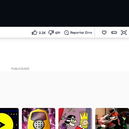
Reportar Erro
2.2K
691