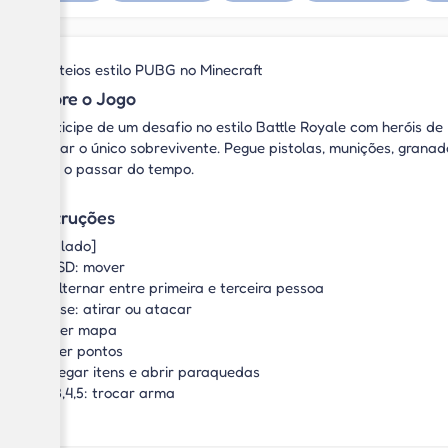
Tiroteios estilo PUBG no Minecraft
Sobre o Jogo
Participe de um desafio no estilo Battle Royale com heróis d
tornar o único sobrevivente. Pegue pistolas, munições, grana
com o passar do tempo.
Instruções
[Teclado]
WASD: mover
V: alternar entre primeira e terceira pessoa
Mouse: atirar ou atacar
M: ver mapa
N: ver pontos
F: pegar itens e abrir paraquedas
1,2,3,4,5: trocar arma