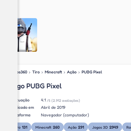
Jogos360
›
Tiro
›
Minecraft
›
Ação
›
PUBG Pixel
Jogo PUBG Pixel
Pontuação
4.1
/5
(2.912 avaliações)
Publicado em
Abril de 2019
Plataforma
Navegador (computador)
131
260
291
2949
Tiro
Minecraft
Ação
Jogos 3D
Ro