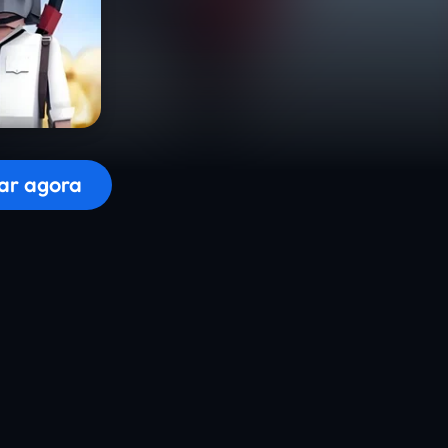
r o jogo...
ar agora