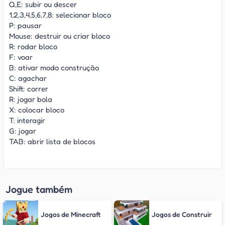
Q,E: subir ou descer
1,2,3,4,5,6,7,8: selecionar bloco
P: pausar
Mouse: destruir ou criar bloco
R: rodar bloco
F: voar
B: ativar modo construção
C: agachar
Shift: correr
R: jogar bola
X: colocar bloco
T: interagir
G: jogar
TAB: abrir lista de blocos
Jogue também
Jogos de Minecraft
Jogos de Construir