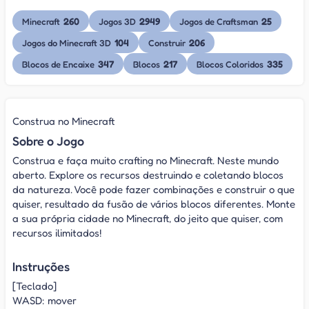
260
2949
25
Minecraft
Jogos 3D
Jogos de Craftsman
104
206
Jogos do Minecraft 3D
Construir
347
217
335
Blocos de Encaixe
Blocos
Blocos Coloridos
Construa no Minecraft
Sobre o Jogo
Construa e faça muito crafting no Minecraft. Neste mundo
aberto. Explore os recursos destruindo e coletando blocos
da natureza. Você pode fazer combinações e construir o que
quiser, resultado da fusão de vários blocos diferentes. Monte
a sua própria cidade no Minecraft, do jeito que quiser, com
recursos ilimitados!
Instruções
[Teclado]
WASD: mover