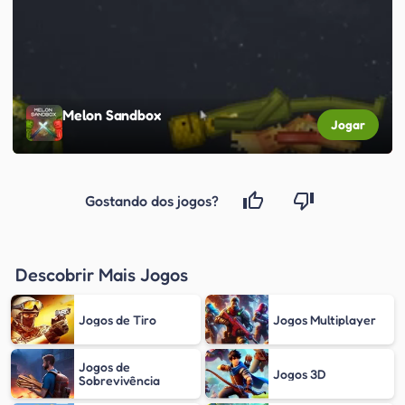
Melon Sandbox
Jogar
Gostando dos jogos?
Descobrir Mais Jogos
Jogos de Tiro
Jogos Multiplayer
Jogos de
Jogos 3D
Sobrevivência