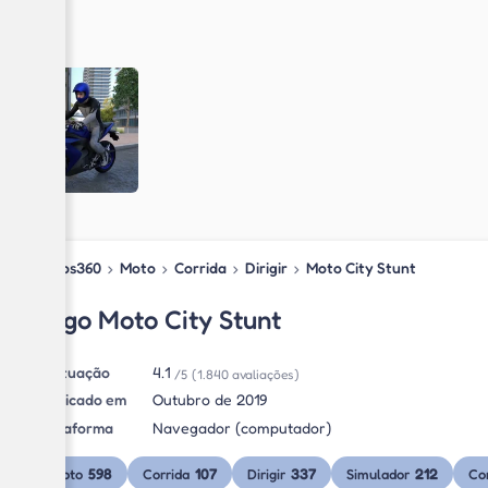
Jogos360
›
Moto
›
Corrida
›
Dirigir
›
Moto City Stunt
Jogo Moto City Stunt
Pontuação
4.1
/5
(1.840 avaliações)
Publicado em
Outubro de 2019
Plataforma
Navegador (computador)
598
107
337
212
Moto
Corrida
Dirigir
Simulador
Co