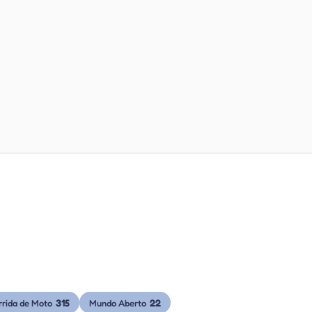
315
22
rrida de Moto
Mundo Aberto