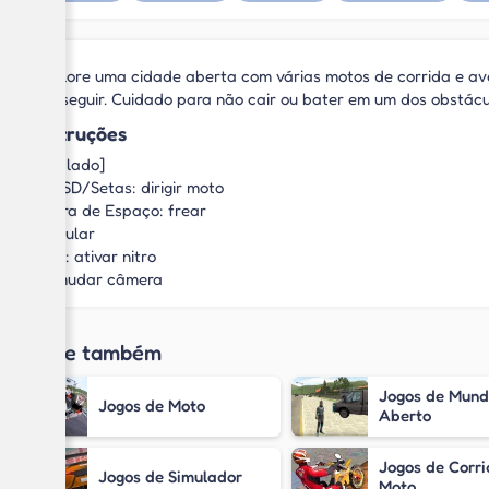
Explore uma cidade aberta com várias motos de corrida e ave
conseguir. Cuidado para não cair ou bater em um dos obstácu
Instruções
[Teclado]
WASD/Setas: dirigir moto
Barra de Espaço: frear
G: pular
Shift: ativar nitro
C: mudar câmera
Jogue também
Jogos de Mund
Jogos de Moto
Aberto
Jogos de Corri
Jogos de Simulador
Moto