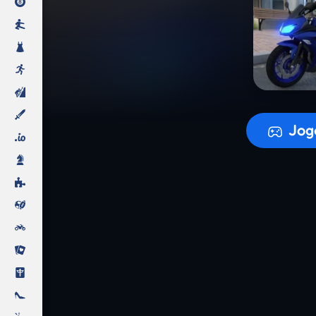
A prepara
Jog