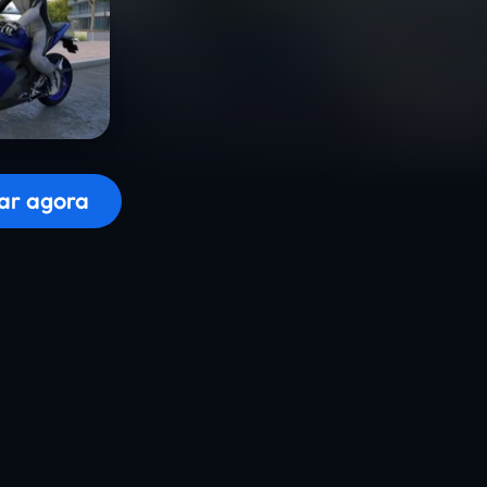
r o jogo...
ar agora