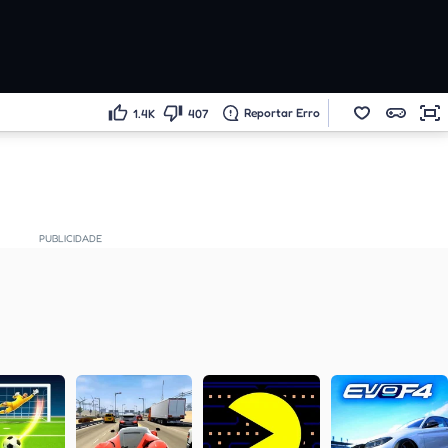
Reportar Erro
1.4K
407