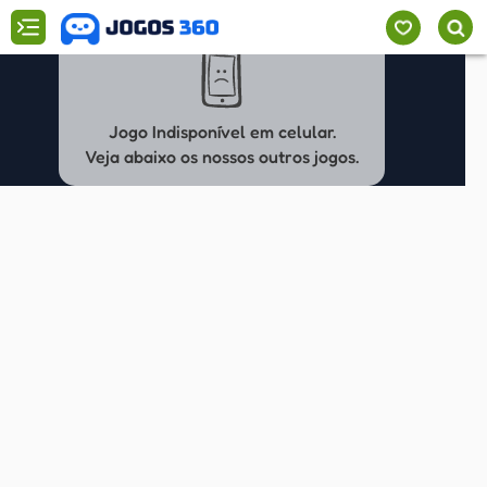
Jogo Indisponível em celular.
Veja abaixo os nossos outros jogos.