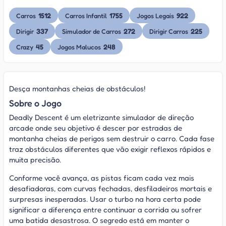
1512
1755
922
Carros
Carros Infantil
Jogos Legais
337
272
225
Dirigir
Simulador de Carros
Dirigir Carros
45
248
Crazy
Jogos Malucos
Desça montanhas cheias de obstáculos!
Sobre o Jogo
Deadly Descent é um eletrizante simulador de direção
arcade onde seu objetivo é descer por estradas de
montanha cheias de perigos sem destruir o carro. Cada fase
traz obstáculos diferentes que vão exigir reflexos rápidos e
muita precisão.
Conforme você avança, as pistas ficam cada vez mais
desafiadoras, com curvas fechadas, desfiladeiros mortais e
surpresas inesperadas. Usar o turbo na hora certa pode
significar a diferença entre continuar a corrida ou sofrer
uma batida desastrosa. O segredo está em manter o