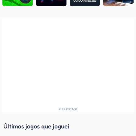
Últimos jogos que joguei