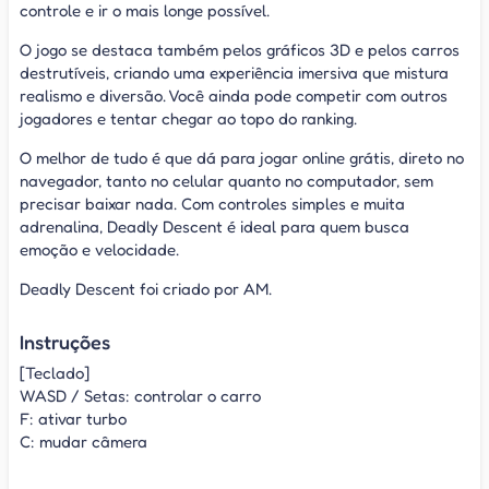
controle e ir o mais longe possível.
O jogo se destaca também pelos gráficos 3D e pelos carros
destrutíveis, criando uma experiência imersiva que mistura
realismo e diversão. Você ainda pode competir com outros
jogadores e tentar chegar ao topo do ranking.
O melhor de tudo é que dá para jogar online grátis, direto no
navegador, tanto no celular quanto no computador, sem
precisar baixar nada. Com controles simples e muita
adrenalina, Deadly Descent é ideal para quem busca
emoção e velocidade.
Deadly Descent foi criado por AM.
Instruções
[Teclado]
WASD / Setas: controlar o carro
F: ativar turbo
C: mudar câmera