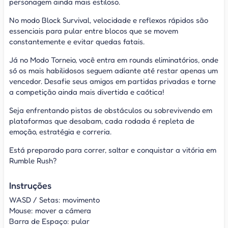
personagem ainda mais estiloso.
No modo Block Survival, velocidade e reflexos rápidos são
essenciais para pular entre blocos que se movem
constantemente e evitar quedas fatais.
Já no Modo Torneio, você entra em rounds eliminatórios, onde
só os mais habilidosos seguem adiante até restar apenas um
vencedor. Desafie seus amigos em partidas privadas e torne
a competição ainda mais divertida e caótica!
Seja enfrentando pistas de obstáculos ou sobrevivendo em
plataformas que desabam, cada rodada é repleta de
emoção, estratégia e correria.
Está preparado para correr, saltar e conquistar a vitória em
Rumble Rush?
Instruções
WASD / Setas: movimento
Mouse: mover a cámera
Barra de Espaço: pular