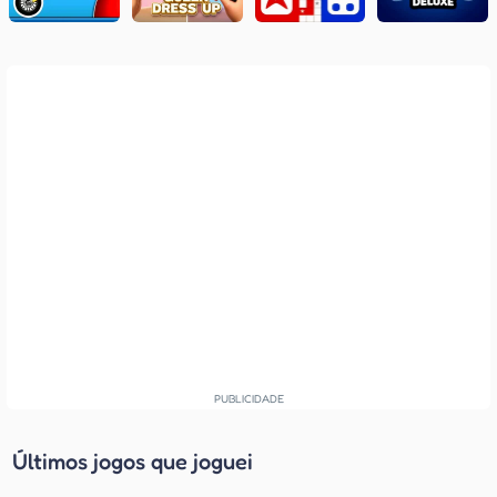
Últimos jogos que joguei