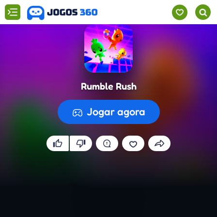
Rumble Rush
Rumble Rush
CONTINUAR
Jogar agora
A preparar o jogo...