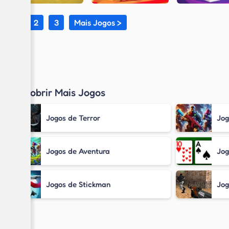
1
2
3
Mais Jogos >
Descobrir Mais Jogos
Jogos de Terror
Jog
Jogos de Aventura
Jog
Jogos de Stickman
Jog