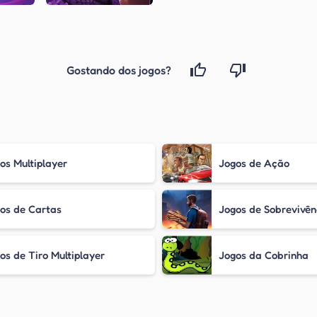
Gostando dos jogos?
os Multiplayer
Jogos de Ação
os de Cartas
Jogos de Sobrevivên
os de Tiro Multiplayer
Jogos da Cobrinha