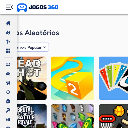
Jogos
Jogos Aleatórios
Popular
Ordenar por: