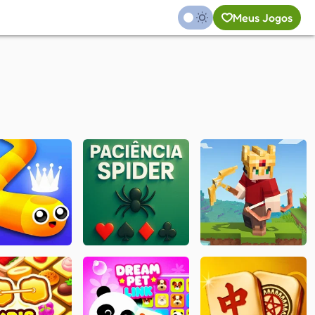
Meus Jogos