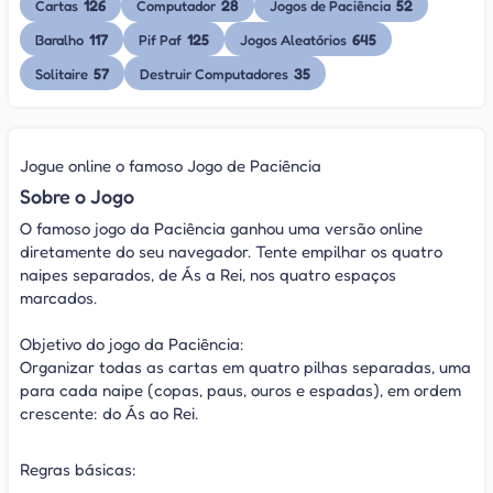
126
28
52
Cartas
Computador
Jogos de Paciência
117
125
645
Baralho
Pif Paf
Jogos Aleatórios
57
35
Solitaire
Destruir Computadores
Jogue online o famoso Jogo de Paciência
Sobre o Jogo
O famoso jogo da Paciência ganhou uma versão online
diretamente do seu navegador. Tente empilhar os quatro
naipes separados, de Ás a Rei, nos quatro espaços
marcados.
Objetivo do jogo da Paciência:
Organizar todas as cartas em quatro pilhas separadas, uma
para cada naipe (copas, paus, ouros e espadas), em ordem
crescente: do Ás ao Rei.
Regras básicas: