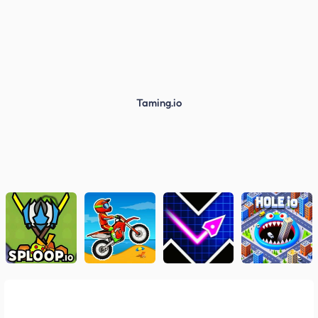
Taming.io