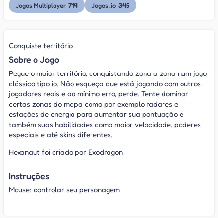
714
345
Jogos Multiplayer
Jogos .io
Conquiste território
Sobre o Jogo
Pegue o maior território, conquistando zona a zona num jogo
clássico tipo io. Não esqueça que está jogando com outros
jogadores reais e ao mínimo erro, perde. Tente dominar
certas zonas do mapa como por exemplo radares e
estações de energia para aumentar sua pontuação e
também suas habilidades como maior velocidade, poderes
especiais e até skins diferentes.
Hexanaut foi criado por Exodragon
Instruções
Mouse: controlar seu personagem