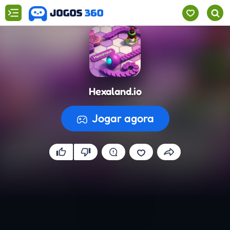
Hexaland.io
Hexaland.io
CONTINUAR
Jogar agora
A preparar o jogo...