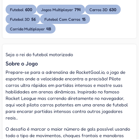
600
714
630
Futebol
Jogos Multiplayer
Carros 3D
56
15
Futebol 3D
Futebol Com Carros
48
Corrida Multiplayer
Seja o rei do futebol motorizado
Sobre o Jogo
Prepare-se para a adrenalina de RocketGoal.io, o jogo de
esportes onde a velocidade encontra a precisão! Pilote
carros ultra rápidos em partidas intensas e mostre suas
habilidades em arenas dinâmicas. Inspirado no famoso
Rocket League mas correndo diretamente no navegador,
aqui você pilota carros potentes em uma arena de futebol
para encarar partidas intensas contra outros jogadores
reais..
O desafio é marcar o maior número de gols possível usando
todo o tipo de movimentos, choques frontais e manobras