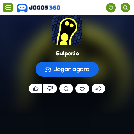
Gulper.io
Gulper.io
CONTINUAR
Jogar agora
A preparar o jogo...