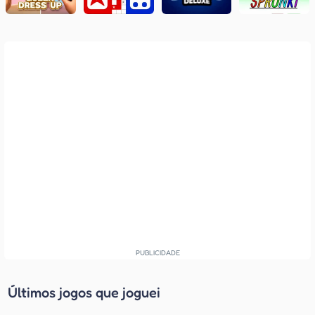
Últimos jogos que joguei