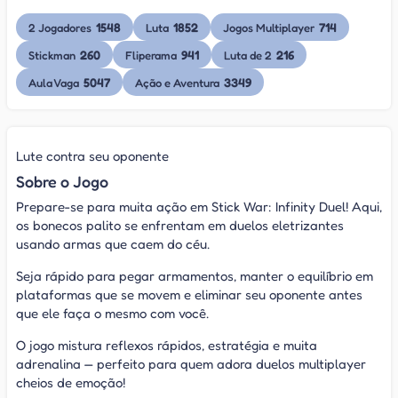
1548
1852
714
2 Jogadores
Luta
Jogos Multiplayer
260
941
216
Stickman
Fliperama
Luta de 2
5047
3349
Aula Vaga
Ação e Aventura
Lute contra seu oponente
Sobre o Jogo
Prepare-se para muita ação em Stick War: Infinity Duel! Aqui,
os bonecos palito se enfrentam em duelos eletrizantes
usando armas que caem do céu.
Seja rápido para pegar armamentos, manter o equilíbrio em
plataformas que se movem e eliminar seu oponente antes
que ele faça o mesmo com você.
O jogo mistura reflexos rápidos, estratégia e muita
adrenalina — perfeito para quem adora duelos multiplayer
cheios de emoção!