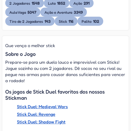
1548
1852
291
2 Jogadores
Luta
Ação
5047
3349
Aula Vaga
Ação e Aventura
143
116
102
Tiro de 2 Jogadores
Stick
Palito
Que vença o melhor stick
Sobre o Jogo
Prepare-se para um duelo louco e imprevisível com Sticks!
Jogue sozinho ou com 2 jogadores. Dê socos no seu rival ou
pegue nas armas para causar danos suficientes para vencer
a rodada!
Os jogos de Stick Duel favoritos dos nossos
Stickman
Stick Duel: Medieval Wars
Stick Duel: Revenge
Stick Duel: Shadow Fight