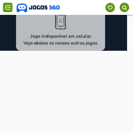
Jogo Indisponível em celular.
Veja abaixo os nossos outros jogos.