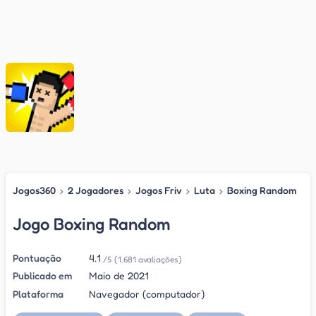
Jogos360
›
2 Jogadores
›
Jogos Friv
›
Luta
›
Boxing Random
Jogo Boxing Random
Pontuação
4.1
/5
(1.681 avaliações)
Publicado em
Maio de 2021
Plataforma
Navegador (computador)