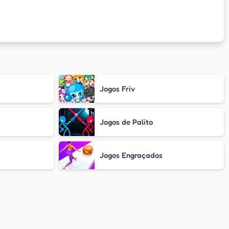
Jogos Friv
Jogos de Palito
Jogos Engraçados