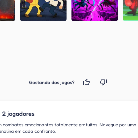
Gostando dos jogos?
e 2 jogadores
m combates emocionantes totalmente gratuitos. Navegue por uma 
enalina em cada confronto.