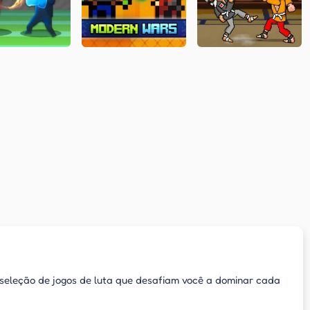
seleção de jogos de luta que desafiam você a dominar cada