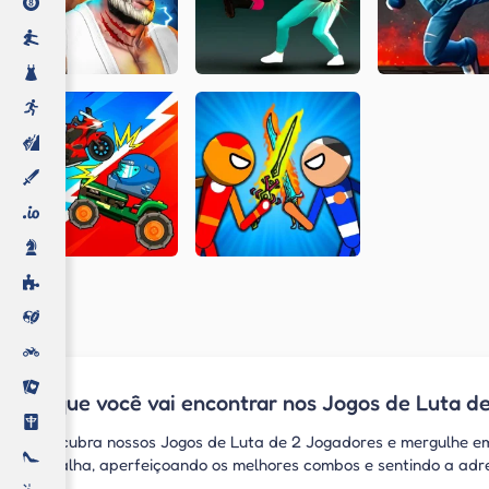
O que você vai encontrar nos Jogos de Luta d
Descubra nossos Jogos de Luta de 2 Jogadores e mergulhe e
batalha, aperfeiçoando os melhores combos e sentindo a adr