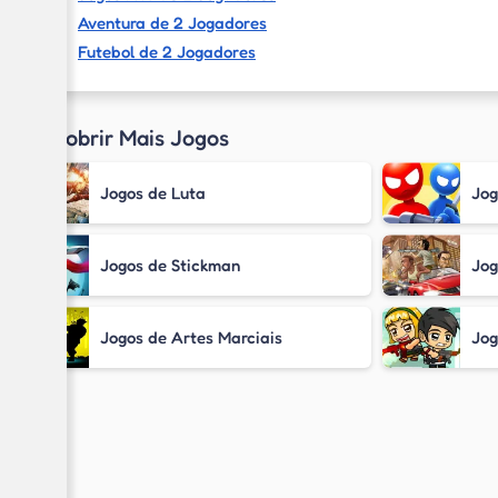
Aventura de 2 Jogadores
Futebol de 2 Jogadores
Descobrir Mais Jogos
Jogos de Luta
Jog
Jogos de Stickman
Jog
Jogos de Artes Marciais
Jog