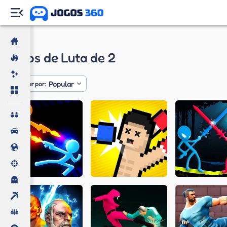
Jogos
Jogos de Luta de 2
Popular
Ordenar por: