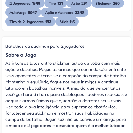
1548
131
291
260
2 Jogadores
Tiro
Ação
Stickman
5047
3349
Aula Vaga
Ação e Aventura
143
116
Tiro de 2 Jogadores
Stick
Batalhas de stickman para 2 jogadores!
Sobre o Jogo
As intensas lutas entre stickmen estão de volta com mais
ação e desafios. Pegue as armas que caem do céu, enfrente
seus oponentes e torne-se o campeão do campo de batalha.
Mantenha o equilíbrio, foque nos seus inimigos e continue
lutando em batalhas incríveis. À medida que vencer lutas,
você ganhará dinheiro para desbloquear poderes especiais e
adquirir armas únicas que ajudarão a derrotar seus rivais.
Use toda a sua inteligência para superar os obstáculos,
fortalecer seu stickman e mostrar suas habilidades no
campo de batalha. Jogue sozinho ou convide um amigo para
o modo de 2 jogadores e descubra quem é o melhor lutador.