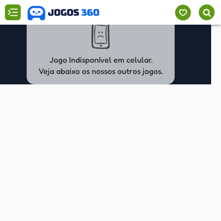
Jogo Indisponível em celular.
Veja abaixo os nossos outros jogos.