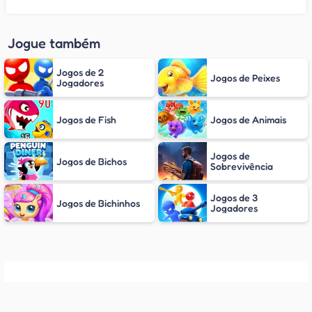
Jogue também
Jogos de 2
Jogos de Peixes
Jogadores
Jogos de Fish
Jogos de Animais
Jogos de
Jogos de Bichos
Sobrevivência
Jogos de 3
Jogos de Bichinhos
Jogadores