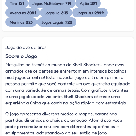
131
714
291
Tiro
Jogos Multiplayer
Ação
3081
345
2949
Aventura
Jogos .io
Jogos 3D
225
922
Meninos
Jogos Legais
Jogo do ovo de tiros
Sobre o Jogo
Mergulhe no frenético mundo de Shell Shockers, onde ovos
armados até os dentes se enfrentam em intensas batalhas
multijogador online! Este inovador jogo de tiro em primeira
pessoa permite que você controle um ovo guerreiro equipado
com uma variedade de armas letais. Com gráficos vibrantes
e uma jogabilidade viciante, Shell Shockers oferece uma
experiência única que combina ação rápida com estratégia.
O jogo apresenta diversos modos e mapas, garantindo
partidas dinâmicas e cheias de emoção. Além disso, você
pode personalizar seu ovo com diferentes aparências e
equipamentos, adaptando-o ao seu estilo de jogo.