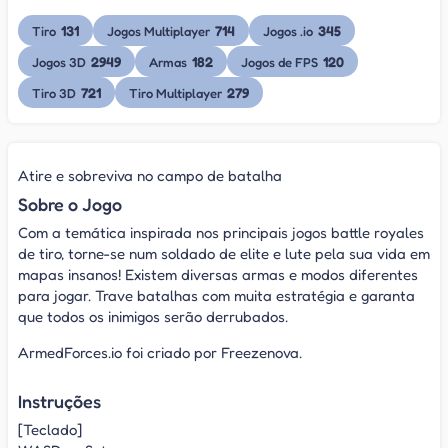
131
714
345
Tiro
Jogos Multiplayer
Jogos .io
2949
182
120
Jogos 3D
Armas
Jogos de FPS
721
279
Tiro 3D
Tiro Multiplayer
Atire e sobreviva no campo de batalha
Sobre o Jogo
Com a temática inspirada nos principais jogos battle royales
de tiro, torne-se num soldado de elite e lute pela sua vida em
mapas insanos! Existem diversas armas e modos diferentes
para jogar. Trave batalhas com muita estratégia e garanta
que todos os inimigos serão derrubados.
ArmedForces.io foi criado por Freezenova.
Instruções
[Teclado]