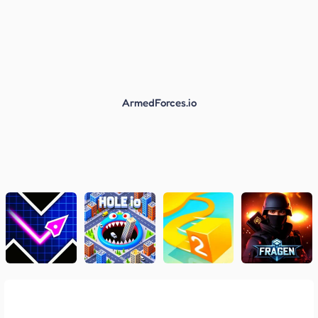
ArmedForces.io