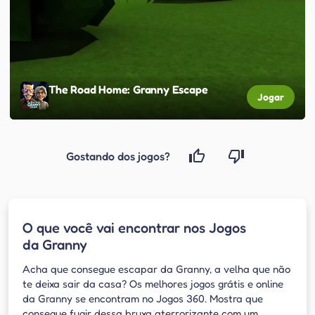
The Road Home: Granny Escape
Jogar
Gostando dos jogos?
O que você vai encontrar nos Jogos
da Granny
Acha que consegue escapar da Granny, a velha que não
te deixa sair da casa? Os melhores jogos grátis e online
da Granny se encontram no Jogos 360. Mostra que
consegue fugir dessa bruxa aterrorizante com um