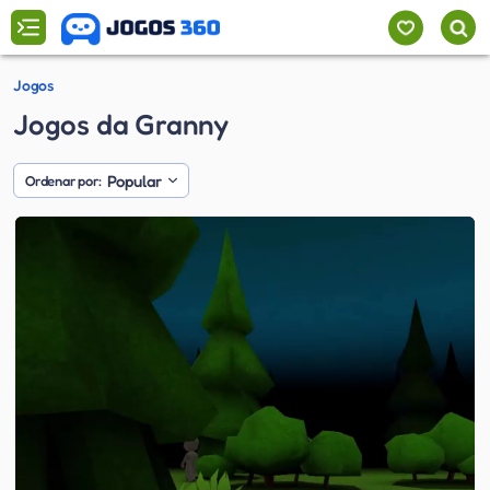
Jogos
Jogos da Granny
Popular
Ordenar por: