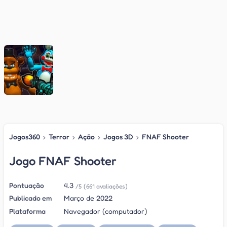
Jogos360
›
Terror
›
Ação
›
Jogos 3D
›
FNAF Shooter
Jogo FNAF Shooter
Pontuação
4.3
/5
(661 avaliações)
Publicado em
Março de 2022
Plataforma
Navegador (computador)