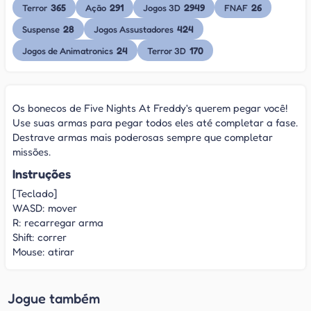
365
291
2949
26
Terror
Ação
Jogos 3D
FNAF
28
424
Suspense
Jogos Assustadores
24
170
Jogos de Animatronics
Terror 3D
Os bonecos de Five Nights At Freddy's querem pegar você!
Use suas armas para pegar todos eles até completar a fase.
Destrave armas mais poderosas sempre que completar
missões.
Instruções
[Teclado]
WASD: mover
R: recarregar arma
Shift: correr
Mouse: atirar
Jogue também