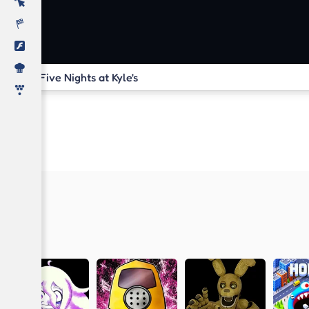
Five Nights at Kyle's