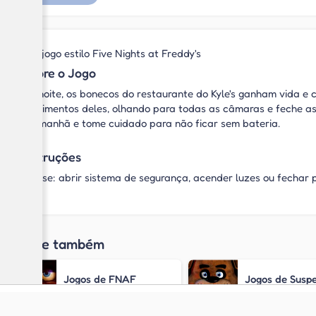
Um jogo estilo Five Nights at Freddy's
Sobre o Jogo
De noite, os bonecos do restaurante do Kyle's ganham vida e 
movimentos deles, olhando para todas as câmaras e feche as 
da manhã e tome cuidado para não ficar sem bateria.
Instruções
Mouse: abrir sistema de segurança, acender luzes ou fechar 
Jogue também
Jogos de FNAF
Jogos de Susp