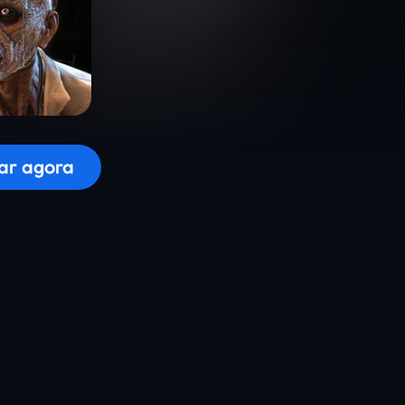
r o jogo...
ar agora