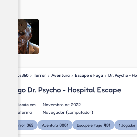
Jogos360
›
Terror
›
Aventura
›
Escape e Fuga
›
Dr. Psycho - H
Jogo Dr. Psycho - Hospital Escape
Publicado em
Novembro de 2022
Plataforma
Navegador (computador)
365
3081
431
Terror
Aventura
Escape e Fuga
1 Jogador