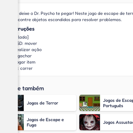
Não deixe o Dr. Psycho te pegar! Neste jogo de escape de terr
e encontre objetos escondidos para resolver problemas.
Instruções
[Teclado]
WASD: mover
E: realizar ação
C: agachar
G: jogar item
Shift: correr
Jogue também
Jogos de Esca
Jogos de Terror
Português
Jogos de Escape e
Jogos Assusta
Fuga