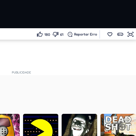
Reportar Erro
180
61