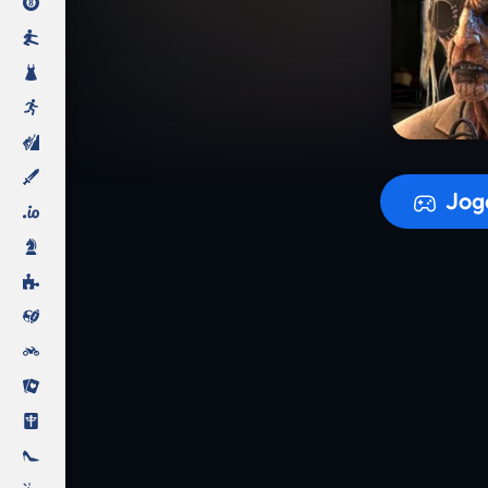
A prepara
Jog