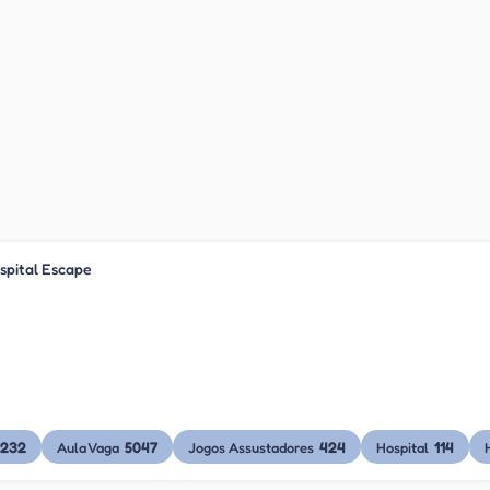
ospital Escape
232
5047
424
114
Aula Vaga
Jogos Assustadores
Hospital