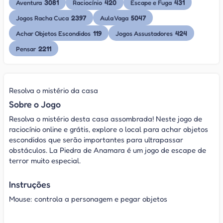
3081
420
431
Aventura
Raciocínio
Escape e Fuga
2397
5047
Jogos Racha Cuca
Aula Vaga
119
424
Achar Objetos Escondidos
Jogos Assustadores
2211
Pensar
Resolva o mistério da casa
Sobre o Jogo
Resolva o mistério desta casa assombrada! Neste jogo de
raciocínio online e grátis, explore o local para achar objetos
escondidos que serão importantes para ultrapassar
obstáculos. La Piedra de Anamara é um jogo de escape de
terror muito especial.
Instruções
Mouse: controla a personagem e pegar objetos