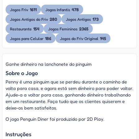
1611
478
Jogos Friv
Jogos Infantis
280
173
Jogos Antigos do Friv
Jogos Antigos
154
2365
Restaurante
Jogos Femininos
186
145
Jogos para Celular
Jogos do Friv Original
Ganhe dinheiro na lanchonete do pinguim
Sobre o Jogo
Penny é uma pinguim que se perdeu durante o caminho de
volta para casa, e agora está sem dinheiro para poder voltar.
Ajude-a a voltar para casa, ganhando dinheiro trabalhando
em um restaurante. Faça tudo que os clientes quiserem e
deixe-os bem satisfeitos.
O jogo Penguin Diner foi produzido por 2D Play.
Instruções