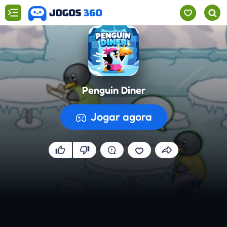
Penguin Diner
Jogar agora
A preparar o jogo...