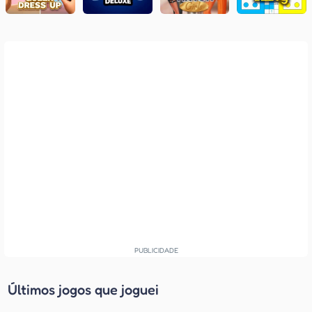
Últimos jogos que joguei