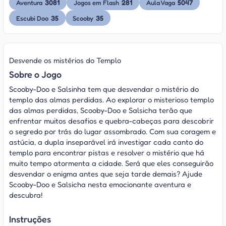
3081
281
5047
Aventura
Jogos em Flash
Aula Vaga
35
35
Escubi Doo
Scooby
Desvende os mistérios do Templo
Sobre o Jogo
Scooby-Doo e Salsinha tem que desvendar o mistério do
templo das almas perdidas. Ao explorar o misterioso templo
das almas perdidas, Scooby-Doo e Salsicha terão que
enfrentar muitos desafios e quebra-cabeças para descobrir
o segredo por trás do lugar assombrado. Com sua coragem e
astúcia, a dupla inseparável irá investigar cada canto do
templo para encontrar pistas e resolver o mistério que há
muito tempo atormenta a cidade. Será que eles conseguirão
desvendar o enigma antes que seja tarde demais? Ajude
Scooby-Doo e Salsicha nesta emocionante aventura e
descubra!
Instruções