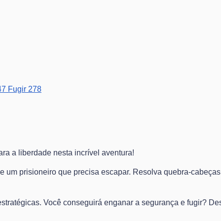
47
Fugir
278
a a liberdade nesta incrível aventura!
de um prisioneiro que precisa escapar. Resolva quebra-cabeças
 estratégicas. Você conseguirá enganar a segurança e fugir? D