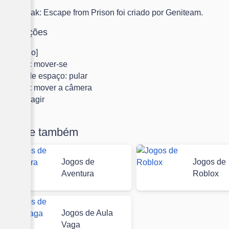
JailBreak: Escape from Prison foi criado por Geniteam.
Instruções
[Teclado]
WASD: mover-se
Barra de espaço: pular
Mouse: mover a câmera
E: interagir
Jogue também
Jogos de
Jogos de
Aventura
Roblox
Jogos de Aula
Vaga