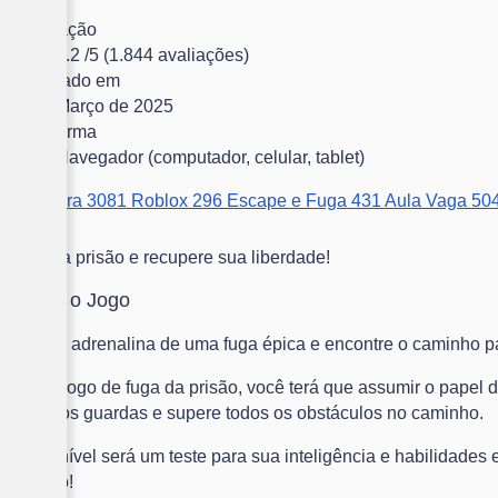
Pontuação
4.2
/5
(1.844 avaliações)
Publicado em
Março de 2025
Plataforma
Navegador (computador, celular, tablet)
Aventura
3081
Roblox
296
Escape e Fuga
431
Aula Vaga
50
Fuja da prisão e recupere sua liberdade!
Sobre o Jogo
Sinta a adrenalina de uma fuga épica e encontre o caminho par
Neste jogo de fuga da prisão, você terá que assumir o papel 
drible os guardas e supere todos os obstáculos no caminho.
Cada nível será um teste para sua inteligência e habilidades
mesmo!