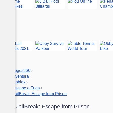
Jogos360
›
Aventura
›
Roblox
›
Escape e Fuga
›
JailBreak: Escape from Prison
Jogo JailBreak: Escape from Prison