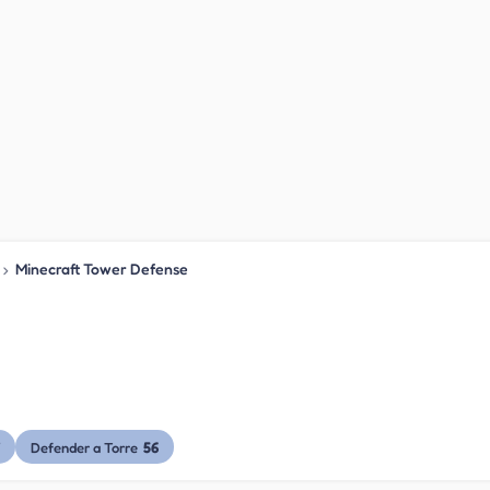
›
Minecraft Tower Defense
56
Defender a Torre