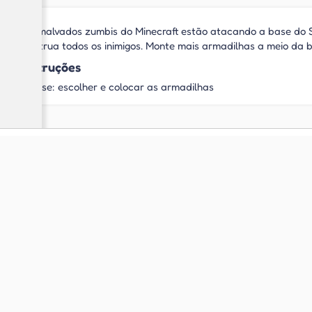
Os malvados zumbis do Minecraft estão atacando a base do S
destrua todos os inimigos. Monte mais armadilhas a meio da 
Instruções
Mouse: escolher e colocar as armadilhas
Jogue também
Jogos de Defe
Jogos em Flash
Torre