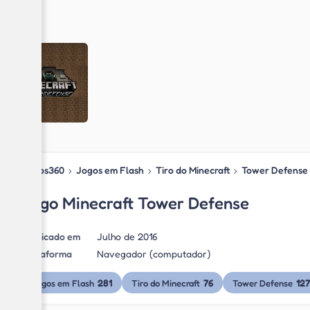
Jogos360
›
Jogos em Flash
›
Tiro do Minecraft
›
Tower Defense
Jogo Minecraft Tower Defense
Publicado em
Julho de 2016
Plataforma
Navegador (computador)
281
76
127
Jogos em Flash
Tiro do Minecraft
Tower Defense