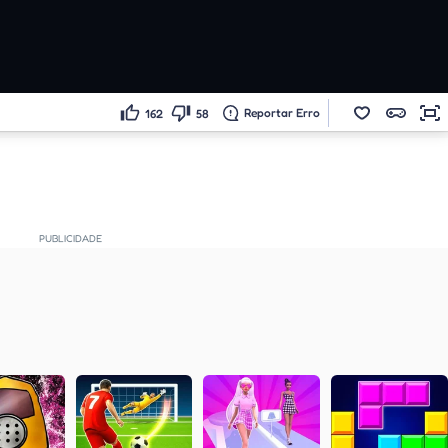
Reportar Erro
162
58