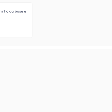
minho da base e
 de Tiro do
raft