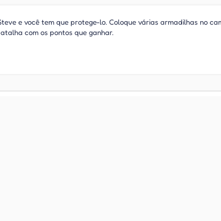
teve e você tem que protege-lo. Coloque várias armadilhas no ca
batalha com os pontos que ganhar.
nder a
Jogos de Tower
Jogos
Defense
Minec