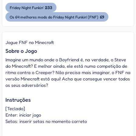
233
Friday Night Funkin'
69
Os 64 melhores mods do Friday Night Funkin' (FNF)
Jogue FNF no Minecraft
Sobre o Jogo
Imagine um mundo onde o Boyfriend é, na verdade, o Steve
do Minecraft? E melhor ainda, ele está numa competição de
ritmo contra o Creeper? Não precisa mais imaginar, o FNF na
versão Minecraft está aqui! Acha que consegue vencer todos
os seus adversários?
Instruções
[Teclado]
Enter: iniciar jogo
Setas: inserir setas no momento correto