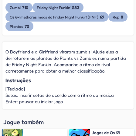
710
233
Zumbi
Friday Night Funkin'
69
8
Os 64 melhores mods do Friday Night Funkin' (FNF)
Rap
70
Plantas
O Boyfriend e a Girlfriend viraram zumbis! Ajude eles a
derrotarem as plantas do Plants vs Zombies numa partida
de Friday Night Funkin'. Acompanhe o ritmo do rival
corretamente para obter a melhor classificação.
Instruções
[Teclado]
Setas: inserir setas de acordo com o ritmo da música
Enter: pausar ou iniciar jogo
Jogue também
Jogos de Os 64