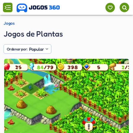
Jogos
Jogos de Plantas
Popular
Ordenar por: