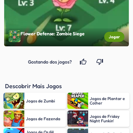
Flower Defense: Zombie Siege
Jogar
Gostando dos jogos?
Descobrir Mais Jogos
Jogos de Plantar e
Jogos de Zumbi
Colher
Jogos de Friday
Jogos de Fazenda
Night Funkin'
Jogos de Os 64