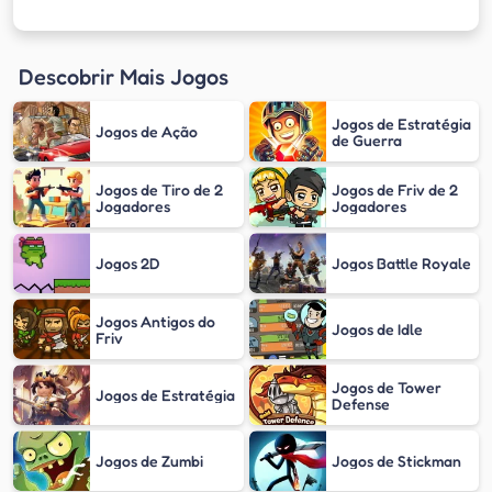
Descobrir Mais Jogos
Jogos de Estratégia
Jogos de Ação
de Guerra
Jogos de Tiro de 2
Jogos de Friv de 2
Jogadores
Jogadores
Jogos 2D
Jogos Battle Royale
Jogos Antigos do
Jogos de Idle
Friv
Jogos de Tower
Jogos de Estratégia
Defense
Jogos de Zumbi
Jogos de Stickman