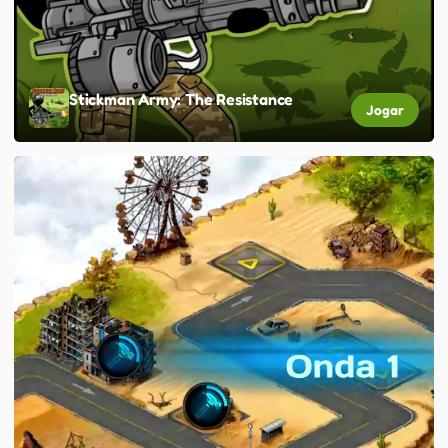
Stickman Army: The Resistance
Jogar