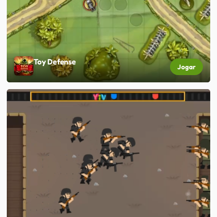
Toy Defense
Jogar