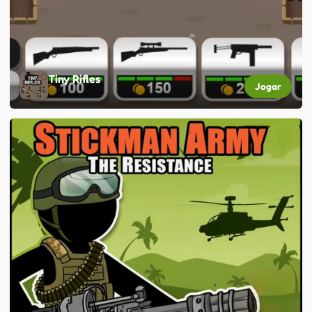
Tiny Rifles
Jogar