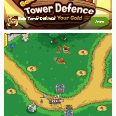
Gold Tower Defense
Jogar