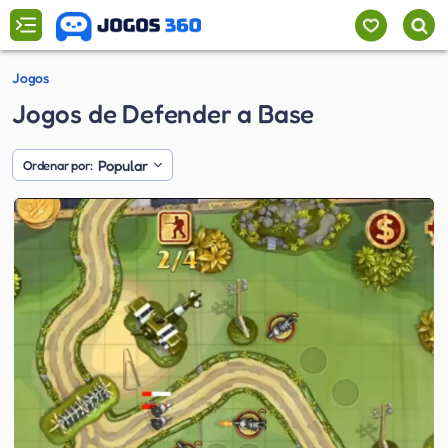
Jogos
Jogos de Defender a Base
Popular
Ordenar por: