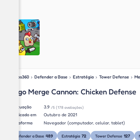
Jogos360
›
Defender a Base
›
Estratégia
›
Tower Defense
›
Me
Jogo Merge Cannon: Chicken Defense
Pontuação
3.9
/5
(178 avaliações)
Publicado em
Outubro de 2021
Plataforma
Navegador (computador, celular, tablet)
489
72
127
Defender a Base
Estratégia
Tower Defense