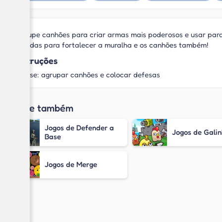
Agrupe canhões para criar armas mais poderosos e usar para 
moedas para fortalecer a muralha e os canhões também!
Instruções
Mouse: agrupar canhões e colocar defesas
Jogue também
Jogos de Defender a
Jogos de Gali
Base
Jogos de Merge