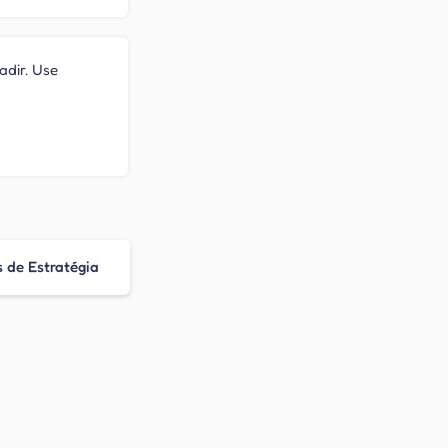
adir. Use
 de Estratégia