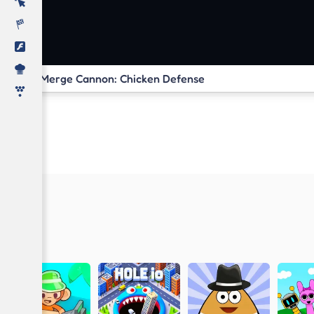
Merge Cannon: Chicken Defense