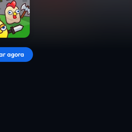
r o jogo...
ar agora