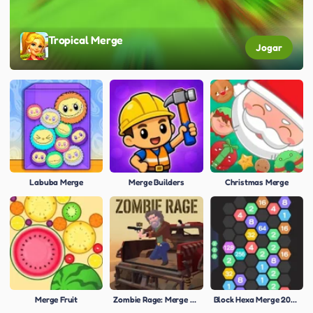
Tropical Merge
Jogar
Labuba Merge
Merge Builders
Christmas Merge
Merge Fruit
Zombie Rage: Merge 3D
Block Hexa Merge 2048