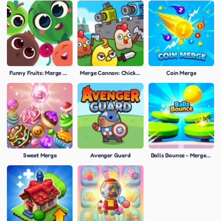
Funny Fruits: Merge and Gather Watermelon
Merge Cannon: Chicken Defense
Coin Merge
Sweet Merge
Avenger Guard
Balls Bounce - Merge & Bounce!