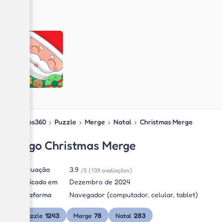
Jogos360
›
Puzzle
›
Merge
›
Natal
›
Christmas Merge
Jogo Christmas Merge
Pontuação
3.9
/5
(139 avaliações)
Publicado em
Dezembro de 2024
Plataforma
Navegador (computador, celular, tablet)
1243
78
283
Puzzle
Merge
Natal