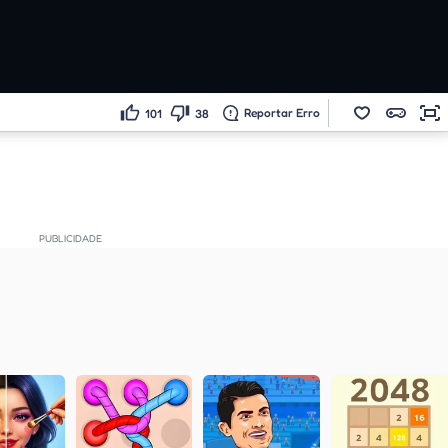
Reportar Erro
101
38