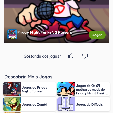
Friday Night Funkin': 2 Players
Jogar
Gostando dos jogos?
Descobrir Mais Jogos
Jogos de Os 64
Jogos de Friday
melhores mods do
Night Funkin'
Friday Night Funkin'
(FNF)
Jogos de Zumbi
Jogos de Difíceis