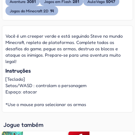
3081
281
5047
Aventura
Jogos em Flash
Aula Vaga
14
Jogos do Minecraft 2D
Você é um creeper verde e está seguindo Steve no mundo
Minecraft, repleto de plataformas. Complete todos os
desafios do game, pegue as armas, destrua os blocos e
ataque os inimigos. Prepare-se para uma aventura muito
legal!
Instruções
[Teclado]
Setas/WASD : controlam o personagem
Espaço: atacar
*Use o mouse para selecionar as armas
Jogue também