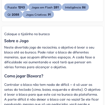
1243
281
86
Puzzle
Jogos em Flash
Inteligência
2088
91
QI
Jogos Criativos
Coloque o tijolinho no buraco
Sobre o Jogo
Neste divertido jogo de raciocínio, o objetivo é levar o seu
bloco até ao buraco. Pode rolar o bloco de diferentes
maneiras, que ocupam diferentes espaços. A cada fase a
dificuldade vai aumentando e você terá que pensar em
várias formas para alcançar o objetivo.
Como jogar Bloxorz?
Controlar o bloco não tem nada de difícil — é só usar as
setas do teclado (cima, baixo, esquerda e direita). O objetivo
é levar o bloco para que este cai no buraco da plataforma.
A parte difícil é não deixar o bloco cair no vazio! Se ele ficar
pendurado, mesmo que só um pedacinho, você perde e