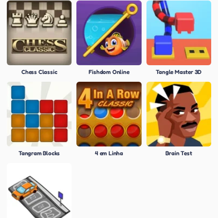
Chess Classic
Fishdom Online
Tangle Master 3D
Tangram Blocks
4 em Linha
Brain Test