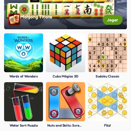
Mahjong Titans
Jogar
Words of Wonders
Cubo Mágico 3D
Sudoku Classic
Water Sort Puzzle
Nuts and Bolts: Screw Puzzle
Fitz!