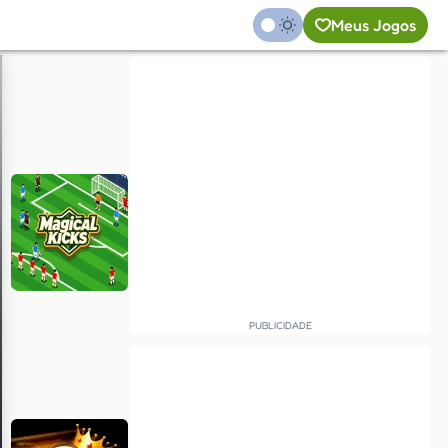
Meus Jogos