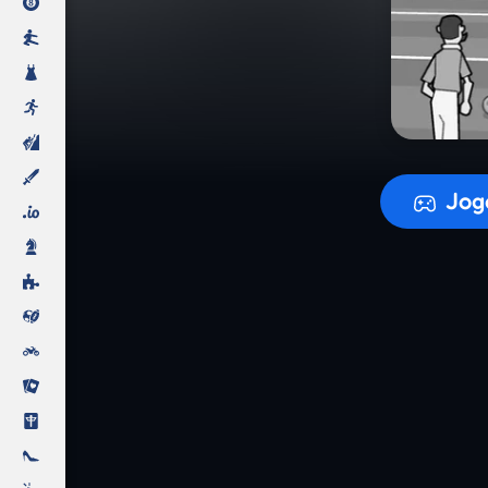
A prepara
CO
Jog